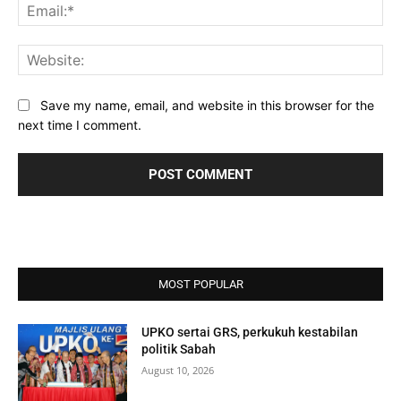
Ema
Web
Save my name, email, and website in this browser for the
next time I comment.
MOST POPULAR
UPKO sertai GRS, perkukuh kestabilan
politik Sabah
August 10, 2026