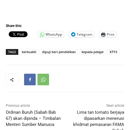
Share this:
WhatsApp
Telegram
Print
TAGS
berkualiti
dipuji beri pendidikan
kepada pelajar
KTYS
Previous article
Next article
Ordinan Buruh (Sabah Bab
Lima tan tomato berjaya
67) akan dipinda – Timbalan
dipasarkan menerusi
Menteri Sumber Manusia
khidmat pemasaran FAMA