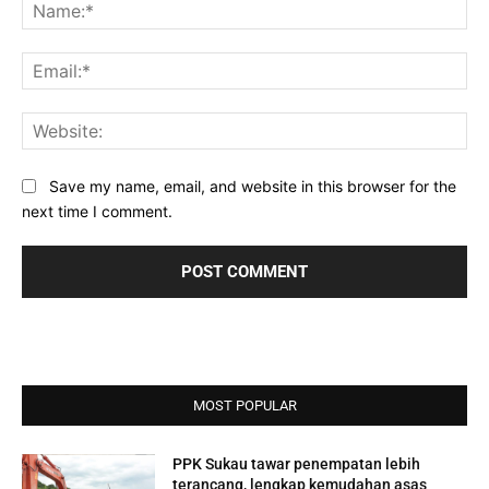
Na
Ema
Web
Save my name, email, and website in this browser for the
next time I comment.
MOST POPULAR
PPK Sukau tawar penempatan lebih
terancang, lengkap kemudahan asas