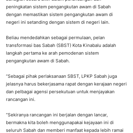
peningkatan sistem pengangkutan awam di Sabah
dengan memastikan sistem pengangkutan awam di
negeri ini setanding dengan sistem di negeri lain.
Beliau mendedahkan sebagai permulaan, pelan
transformasi bas Sabah (SBST) Kota Kinabalu adalah
langkah pertama ke arah pemodenan sistem
pengangkutan awam di Sabah.
“Sebagai pihak perlaksanaan SBST, LPKP Sabah juga
jelasnya harus bekerjasama rapat dengan kerajaan negeri
dan pelbagai agensi persekutuan untuk menjayakan
rancangan ini.
“Sekiranya rancangan ini berjalan dengan lancar,
bermakna kita boleh menggunapakai kejayaan ini di
seluruh Sabah dan memberi manfaat kepada lebih ramai