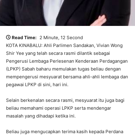
Read Time:
2 Minute, 12 Second
KOTA KINABALU: Ahli Parlimen Sandakan, Vivian Wong
Shir Yee yang telah secara rasmi dilantik sebagai
Pengerusi Lembaga Perlesenan Kenderaan Perdagangan
(LPKP) Sabah baharu memulakan tugas beliau dengan
mempengerusi mesyuarat bersama ahli-ahli lembaga dan
pegawai LPKP di sini, hari ini.
Selain berkenalan secara rasmi, mesyuarat itu juga bagi
beliau memahami operasi LPKP serta mendengar
masalah yang dihadapi ketika ini.
Beliau juga mengucapkan terima kasih kepada Perdana