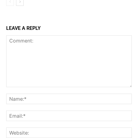
LEAVE A REPLY
Comment:
Na
Ema
Web