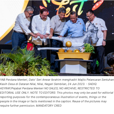
YAB Perdana Menteri, Dato’ Seri Anwar Ibrahim menghadiri Majlis Pelancaran Sentuhan
Kasih Desa di Dataran Nilai, Nilai, Negeri Sembilan, 24 Jun 2023. - SADIQ
ASYRAF/Pejabat Perdana Menteri NO SALES; NO ARCHIVE; RESTRICTED TO
EDITORIAL USE ONLY. NOTE TO EDITORS: This photos may only be used for editorial
reporting purposes for the contemporaneous illustration of events, things or the
people in the image or facts mentioned in the caption. Reuse of the pictures may
require further permission. MANDATORY CRED