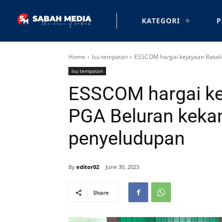
KATEGORI
P
Home
Isu tempatan
ESSCOM hargai kejayaan Batali
Isu tempatan
ESSCOM hargai ke
PGA Beluran kekang
penyeludupan
By
editor02
June 30, 2023
Share