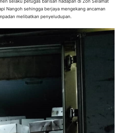
tmen selaku petugas barisan hadapan di Zon Selamat
api Nangoh sehingga berjaya mengekang ancaman
empadan melibatkan penyeludupan.