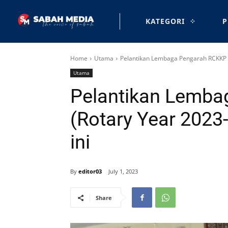
KATEGORI
P
Home
Utama
Pelantikan Lembaga Pengarah RCKKP (R
Utama
Pelantikan Lemb
(Rotary Year 2023-
ini
By
editor03
July 1, 2023
Share