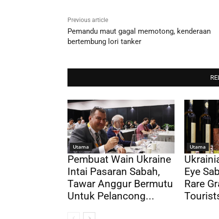
Previous article
Pemandu maut gagal memotong, kenderaan
bertembung lori tanker
RE
Utama
Utama
Pembuat Wain Ukraine
Ukrain
Intai Pasaran Sabah,
Eye Sab
Tawar Anggur Bermutu
Rare Gr
Untuk Pelancong...
Tourist