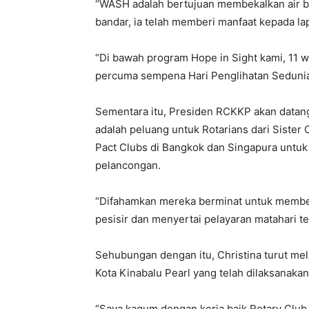
“WASH adalah bertujuan membekalkan air 
bandar, ia telah memberi manfaat kepada l
“Di bawah program Hope in Sight kami, 11 w
percuma sempena Hari Penglihatan Sedunia 
Sementara itu, Presiden RCKKP akan datan
adalah peluang untuk Rotarians dari Sister 
Pact Clubs di Bangkok dan Singapura untu
pelancongan.
“Difahamkan mereka berminat untuk membeli
pesisir dan menyertai pelayaran matahari te
Sehubungan dengan itu, Christina turut mel
Kota Kinabalu Pearl yang telah dilaksanak
“Saya kagum dengan kerja baik Rotary Club