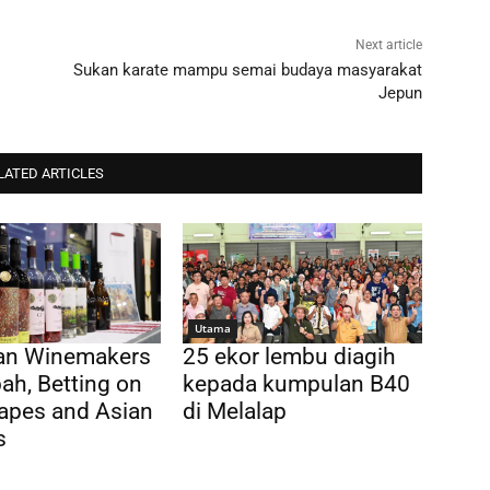
Next article
Sukan karate mampu semai budaya masyarakat
Jepun
LATED ARTICLES
Utama
ian Winemakers
25 ekor lembu diagih
ah, Betting on
kepada kumpulan B40
apes and Asian
di Melalap
s