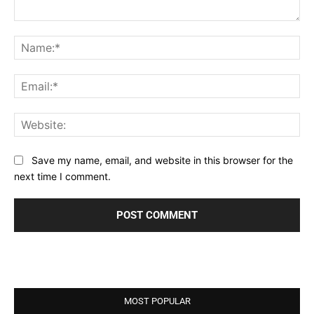
Comment:
Na
Ema
Web
Save my name, email, and website in this browser for the
next time I comment.
MOST POPULAR