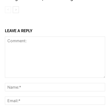
LEAVE A REPLY
Comment:
Na
Ema