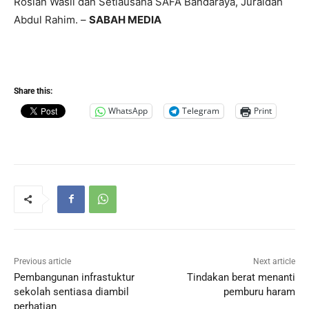
Roslan Wasli dan Setiausaha SAFA Bandaraya, Juraidah
Abdul Rahim. –
SABAH MEDIA
Share this:
WhatsApp
Telegram
Print
Previous article
Next article
Pembangunan infrastuktur
Tindakan berat menanti
sekolah sentiasa diambil
pemburu haram
perhatian