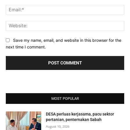
Ema
Web
Save my name, email, and website in this browser for the
next time I comment.
MOST POPULAR
DESA perluas kerjasama, pacu sektor
pertanian, penternakan Sabah
August 10, 2026