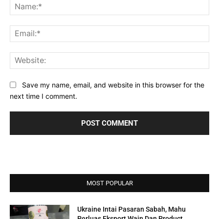
Na
Ema
Web
Save my name, email, and website in this browser for the
next time I comment.
MOST POPULAR
Ukraine Intai Pasaran Sabah, Mahu
Perluas Eksport Wain Dan Product