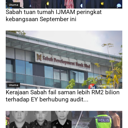
Utama
Sabah tuan tumah IJMAM peringkat
kebangsaan September ini
Utama
Kerajaan Sabah fail saman lebih RM2 bilion
terhadap EY berhubung audit...