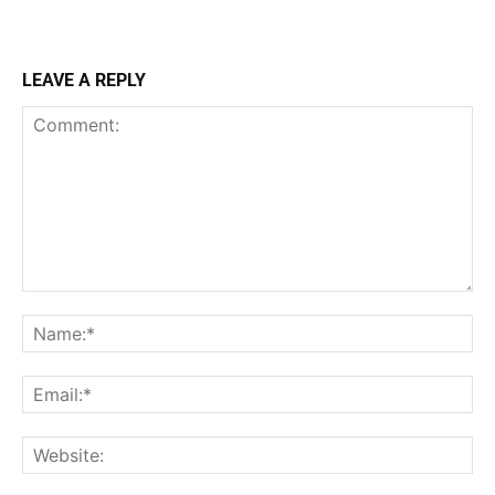
LEAVE A REPLY
Comment:
Na
Ema
Web