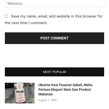
:
a
n
W
*
i
t
e
l
:
b
Save my name, email, and website in this browser for
:
s
the next time I comment.
*
i
t
e
:
MOST POPULAR
Ukraine Intai Pasaran Sabah, Mahu
Perluas Eksport Wain Dan Product
Makanan
August 7, 2026