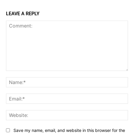
LEAVE A REPLY
Comment:
Na
Ema
Web
Save my name, email, and website in this browser for the