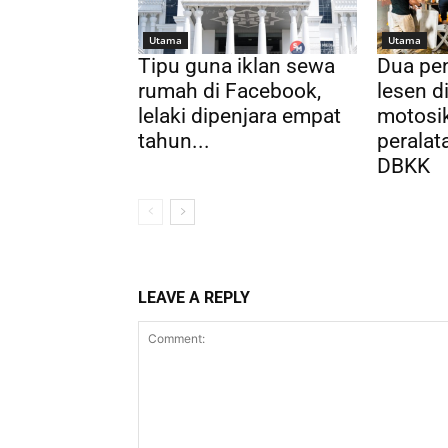
Utama
Utama
Tipu guna iklan sewa
Dua pen
rumah di Facebook,
lesen 
lelaki dipenjara empat
motosik
tahun...
peralata
DBKK
LEAVE A REPLY