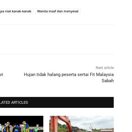
pa niat kanak-kanak
Wanita insaf dan menyesal
Next article
ri
Hujan tidak halang peserta sertai Fit Malaysia
Sabah
LATED ARTICLES