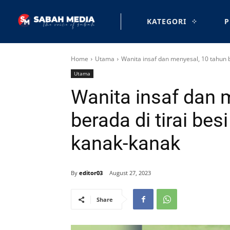
KATEGORI
P
Home
Utama
Wanita insaf dan menyesal, 10 tahun be
Utama
Wanita insaf dan 
berada di tirai bes
kanak-kanak
By
editor03
August 27, 2023
Share