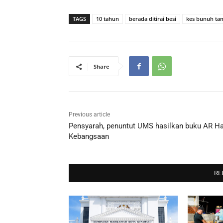
TAGS
10 tahun
berada ditirai besi
kes bunuh tan
Share
Previous article
Pensyarah, penuntut UMS hasilkan buku AR Ha
Kebangsaan
RE