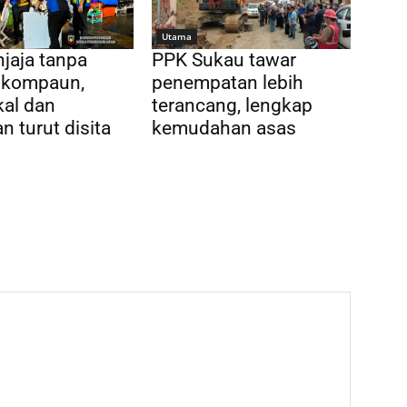
Utama
jaja tanpa
PPK Sukau tawar
dikompaun,
penempatan lebih
al dan
terancang, lengkap
n turut disita
kemudahan asas