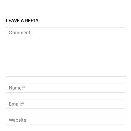
LEAVE A REPLY
Comment:
Na
Ema
Web