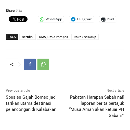
Share this:
WhatsApp
Telegram
Print
TAGS
Bernilai
RM5 juta dirampas
Rokok seludup
Previous article
Next article
Spesies Gajah Borneo jadi
Pakatan Harapan Sabah nafi
tarikan utama destinasi
laporan berita bertajuk
pelancongan di Kalabakan
“Musa Aman akan ketuai PH
Sabah?”