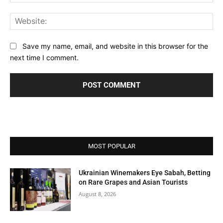
Web
Save my name, email, and website in this browser for the
next time I comment.
MOST POPULAR
Ukrainian Winemakers Eye Sabah, Betting
on Rare Grapes and Asian Tourists
August 8, 2026