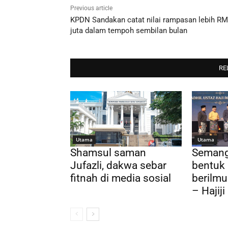
Previous article
KPDN Sandakan catat nilai rampasan lebih RM
juta dalam tempoh sembilan bulan
RE
Utama
Utama
Shamsul saman
Semanga
Jufazli, dakwa sebar
bentuk
fitnah di media sosial
berilmu
– Hajiji