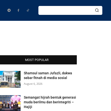
MOST POPULAR
Shamsul saman Jufazli, dakwa
sebar fitnah di media sosial
August 6, 2026
Semangat hijrah bentuk generasi
muda berilmu dan berintegriti –
Hajiji