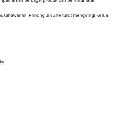
mempamerkan pelbagai produk dan perkhidmatan.
usahawanan, Phoong Jin Zhe turut mengiringi Ketua
int