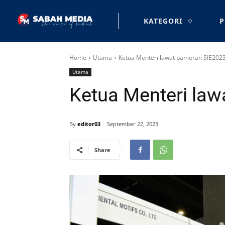
KATEGORI
P
Home
Utama
Ketua Menteri lawat pameran SIE202
Utama
Ketua Menteri la
By
editor03
September 22, 2023
Share