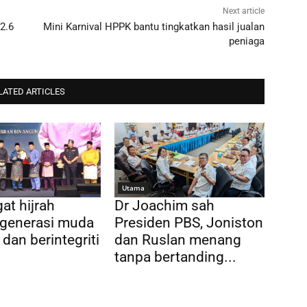
Next article
2.6
Mini Karnival HPPK bantu tingkatkan hasil jualan
peniaga
LATED ARTICLES
Utama
t hijrah
Dr Joachim sah
 generasi muda
Presiden PBS, Joniston
 dan berintegriti
dan Ruslan menang
tanpa bertanding...