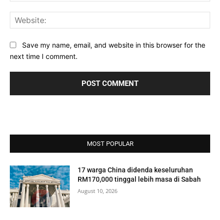
Web
Save my name, email, and website in this browser for the
next time I comment.
MOST POPULAR
17 warga China didenda keseluruhan
RM170,000 tinggal lebih masa di Sabah
August 10, 2026