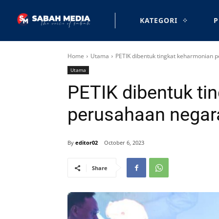
KATEGORI
P
Home
Utama
PETIK dibentuk tingkat keharmonian
Utama
PETIK dibentuk ti
perusahaan nega
By
editor02
October 6, 2023
Share