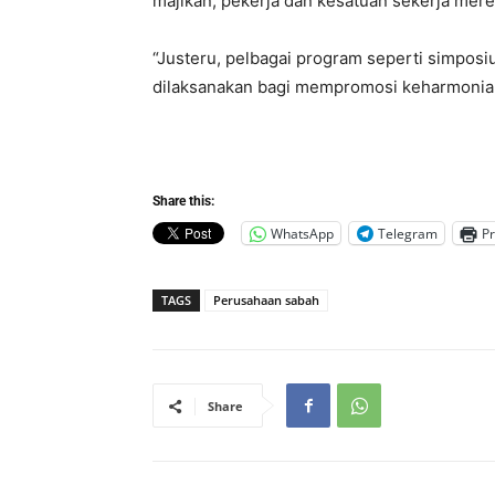
majikan, pekerja dan kesatuan sekerja mer
“Justeru, pelbagai program seperti simposi
dilaksanakan bagi mempromosi keharmonian 
Share this:
WhatsApp
Telegram
Pr
TAGS
Perusahaan sabah
Share