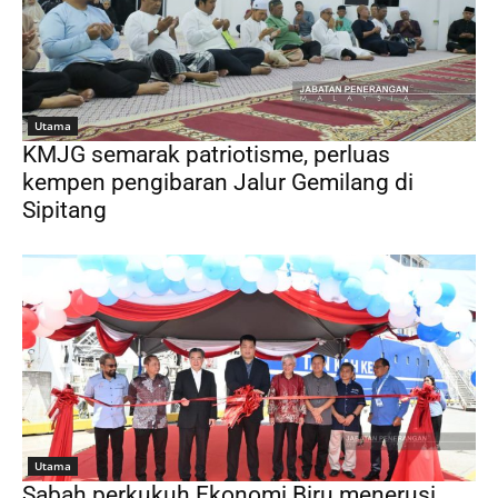
Utama
KMJG semarak patriotisme, perluas
kempen pengibaran Jalur Gemilang di
Sipitang
Utama
Sabah perkukuh Ekonomi Biru menerusi