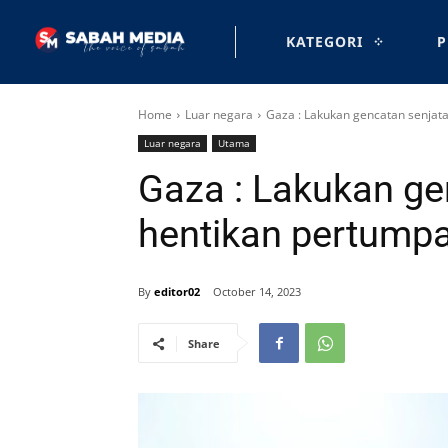
KATEGORI
P
Home
Luar negara
Gaza : Lakukan gencatan senjat
Luar negara
Utama
Gaza : Lakukan ge
hentikan pertump
By
editor02
October 14, 2023
Share