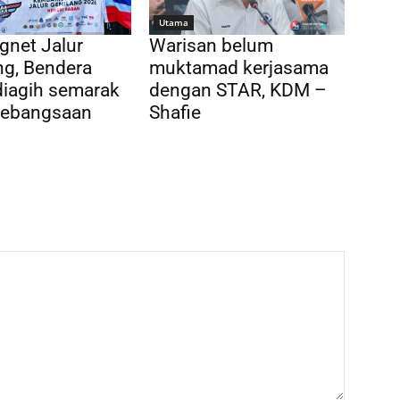
Utama
gnet Jalur
Warisan belum
ng, Bendera
muktamad kerjasama
diagih semarak
dengan STAR, KDM –
Kebangsaan
Shafie