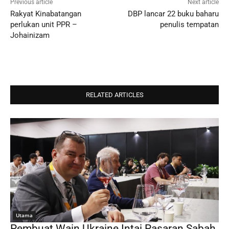
Previous article
Next article
Rakyat Kinabatangan
DBP lancar 22 buku baharu
perlukan unit PPR –
penulis tempatan
Johainizam
RELATED ARTICLES
Utama
Pembuat Wain Ukraine Intai Pasaran Sabah,