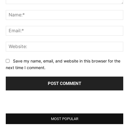
Comment:
Na
Ema
Web
Save my name, email, and website in this browser for the
next time I comment.
MOST POPULAR