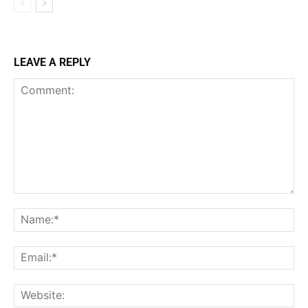
LEAVE A REPLY
Comment:
Na
Ema
Web