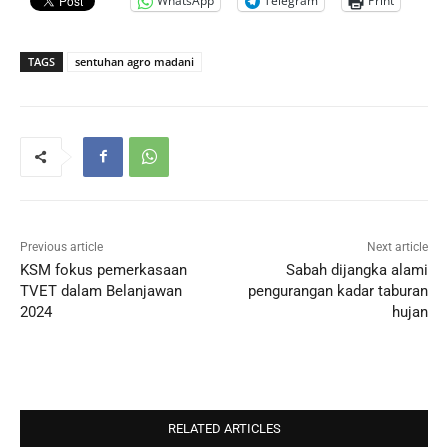
WhatsApp
Telegram
Print
TAGS
sentuhan agro madani
Previous article
Next article
KSM fokus pemerkasaan
Sabah dijangka alami
TVET dalam Belanjawan
pengurangan kadar taburan
2024
hujan
RELATED ARTICLES