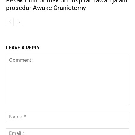
Pesakit tumor otak di Hospital Tawau jalani
prosedur Awake Craniotomy
LEAVE A REPLY
Comment:
Na
Ema