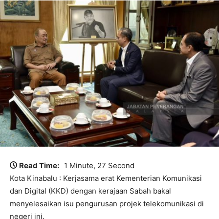
Read Time:
1 Minute, 27 Second
Kota Kinabalu : Kerjasama erat Kementerian Komunikasi
dan Digital (KKD) dengan kerajaan Sabah bakal
menyelesaikan isu pengurusan projek telekomunikasi di
negeri ini.