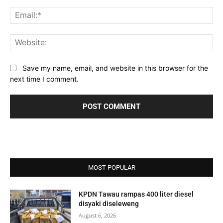
Ema
Web
Save my name, email, and website in this browser for the
next time I comment.
MOST POPULAR
KPDN Tawau rampas 400 liter diesel
disyaki diseleweng
August 6, 2026