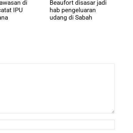
awasan di
Beaufort disasar jadi
atat IPU
hab pengeluaran
ana
udang di Sabah
Name:*