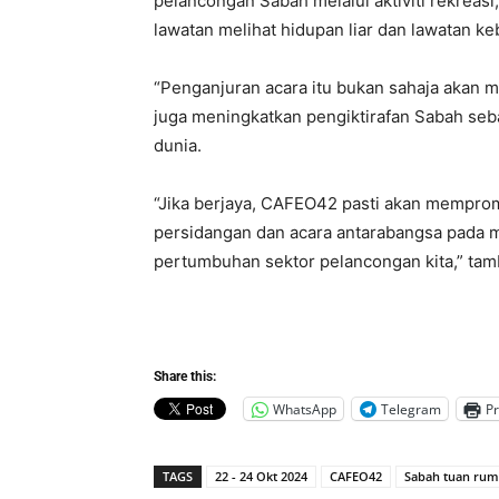
pelancongan Sabah melalui aktiviti rekreasi
lawatan melihat hidupan liar dan lawatan k
“Penganjuran acara itu bukan sahaja akan
juga meningkatkan pengiktirafan Sabah seb
dunia.
“Jika berjaya, CAFEO42 pasti akan memprom
persidangan dan acara antarabangsa pada
pertumbuhan sektor pelancongan kita,” tam
Share this:
WhatsApp
Telegram
Pr
TAGS
22 - 24 Okt 2024
CAFEO42
Sabah tuan ru