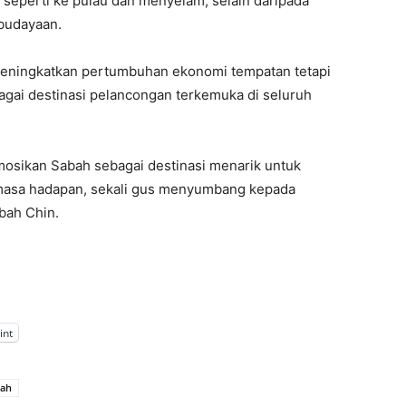
, seperti ke pulau dan menyelam, selain daripada
ebudayaan.
 meningkatkan pertumbuhan ekonomi tempatan tetapi
agai destinasi pelancongan terkemuka di seluruh
osikan Sabah sebagai destinasi menarik untuk
 masa hadapan, sekali gus menyumbang kepada
bah Chin.
int
mah