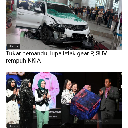
Utama
Tukar pemandu, lupa letak gear P, SUV
rempuh KKIA
Utama