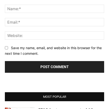
Comment:
Na
Ema
Web
Save my name, email, and website in this browser for the
next time I comment.
MOST POPULAR