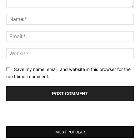
Comment:
Na
Ema
Web
Save my name, email, and website in this browser for the
next time I comment.
MOST POPULAR