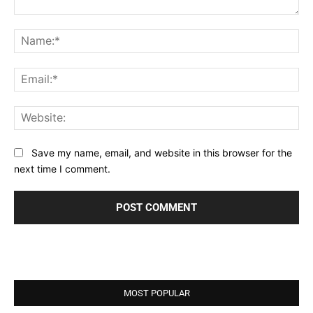
Comment:
Na
Ema
Web
Save my name, email, and website in this browser for the
next time I comment.
MOST POPULAR