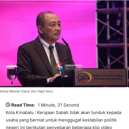
Ketua Menteri Datuk Seri Hajiji Noor
Read Time:
1 Minute, 31 Second
Kota Kinabalu : Kerajaan Sabah tidak akan tunduk kepada
usaha yang berniat untuk menggugat kestabilan politik
negeri ini berikutan penyebaran beberapa klip video