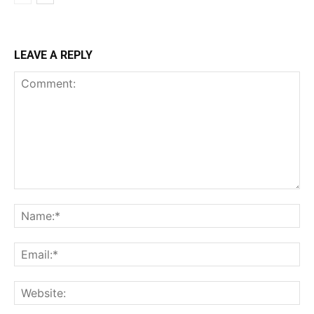
LEAVE A REPLY
Comment:
Na
Ema
Web