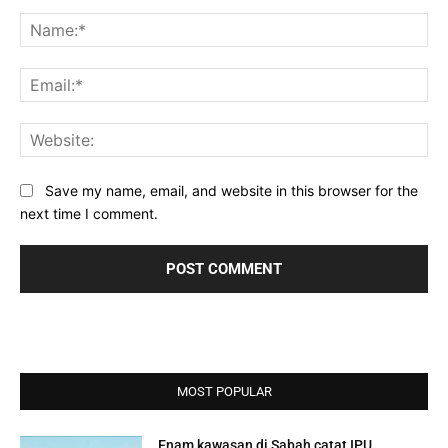
Comment:
Na
Ema
Web
Save my name, email, and website in this browser for the
next time I comment.
MOST POPULAR
Enam kawasan di Sabah catat IPU