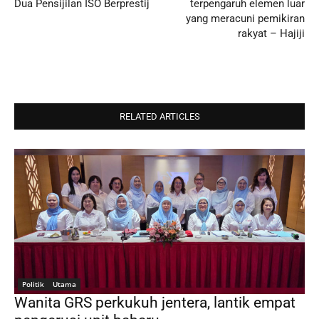
Dua Pensijilan ISO Berprestij
terpengaruh elemen luar
yang meracuni pemikiran
rakyat – Hajiji
RELATED ARTICLES
Politik
Utama
Wanita GRS perkukuh jentera, lantik empat