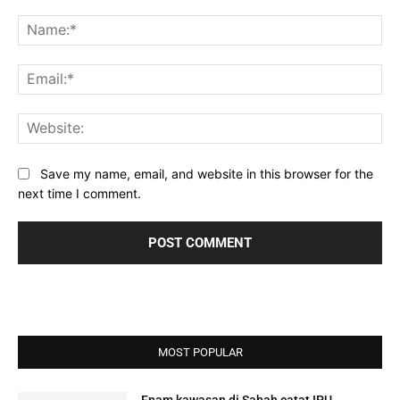
Comment:
Na
Ema
Web
Save my name, email, and website in this browser for the
next time I comment.
MOST POPULAR