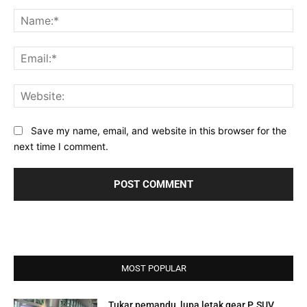
Comment:
Na
Ema
Web
Save my name, email, and website in this browser for the
next time I comment.
MOST POPULAR
Tukar pemandu, lupa letak gear P, SUV