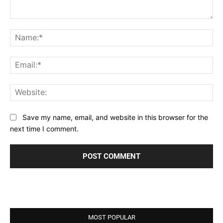
Comment:
Na
Ema
Web
Save my name, email, and website in this browser for the
next time I comment.
MOST POPULAR