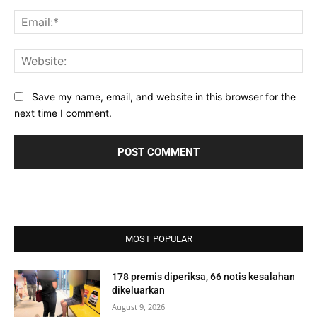
Ema
Web
Save my name, email, and website in this browser for the
next time I comment.
MOST POPULAR
178 premis diperiksa, 66 notis kesalahan
dikeluarkan
August 9, 2026