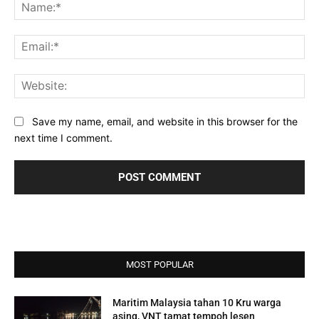
Na
Ema
Web
Save my name, email, and website in this browser for the
next time I comment.
MOST POPULAR
Maritim Malaysia tahan 10 Kru warga
asing, VNT tamat tempoh lesen