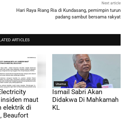
Next article
Hari Raya Riang Ria di Kundasang, pemimpin turun
padang sambut bersama rakyat
LATED ARTICLES
Utama
lectricity
Ismail Sabri Akan
 insiden maut
Didakwa Di Mahkamah
 elektrik di
KL
 Beaufort