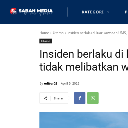
KATEGORI
P
Home
Utama
Insiden berlaku di luar kawasan UMS, 
Utama
Insiden berlaku d
tidak melibatkan w
By
editor02
April 5, 2025
Share