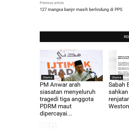
Previous article
127 mangsa banjir masih berlindung di PPS
RE
Utama
Utama
PM Anwar arah
Sabah E
siasatan menyeluruh
sahkan
tragedi tiga anggota
renjatan
PDRM maut
Weston,
dipercayai...