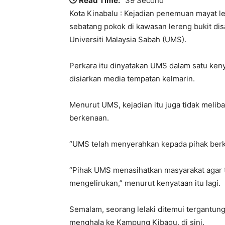
Read Time:
39 Second
Kota Kinabalu : Kejadian penemuan mayat le
sebatang pokok di kawasan lereng bukit di
Universiti Malaysia Sabah (UMS).
Perkara itu dinyatakan UMS dalam satu keny
disiarkan media tempatan kelmarin.
Menurut UMS, kejadian itu juga tidak meliba
berkenaan.
“UMS telah menyerahkan kepada pihak berku
“Pihak UMS menasihatkan masyarakat agar 
mengelirukan,” menurut kenyataan itu lagi.
Semalam, seorang lelaki ditemui tergantun
menghala ke Kampung Kibagu, di sini.