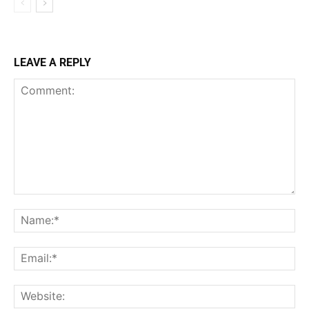
LEAVE A REPLY
Comment:
Na
Ema
Web