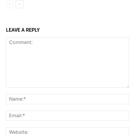
LEAVE A REPLY
Comment:
Na
Ema
Web