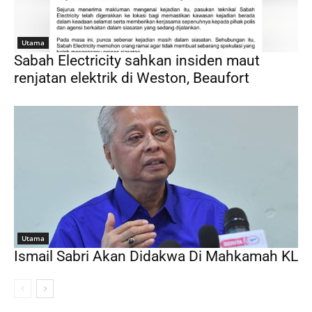
Utama
Sabah Electricity sahkan insiden maut
renjatan elektrik di Weston, Beaufort
Utama
Ismail Sabri Akan Didakwa Di Mahkamah KL