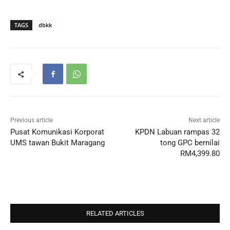
TAGS
dbkk
Previous article
Next article
Pusat Komunikasi Korporat
KPDN Labuan rampas 32
UMS tawan Bukit Maragang
tong GPC bernilai
RM4,399.80
RELATED ARTICLES