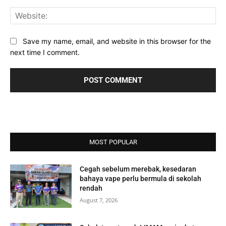
Web
Save my name, email, and website in this browser for the
next time I comment.
MOST POPULAR
Cegah sebelum merebak, kesedaran
bahaya vape perlu bermula di sekolah
rendah
August 7, 2026