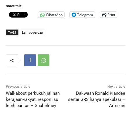
Share this:
WhatsApp
Telegram
Print
TAGS
Lampopaloza
Previous article
Next article
Walkabout perkukuh jalinan
Dakwaan Ronald Kiandee
kerajaan-rakyat, respon isu
sertai GRS hanya spekulasi –
lebih pantas – Shahelmey
Armizan