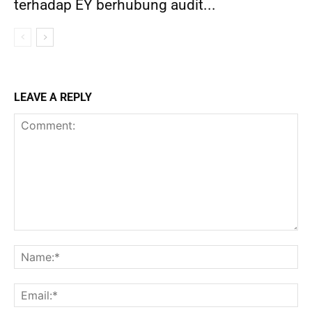
terhadap EY berhubung audit...
LEAVE A REPLY
Comment:
Na
Ema