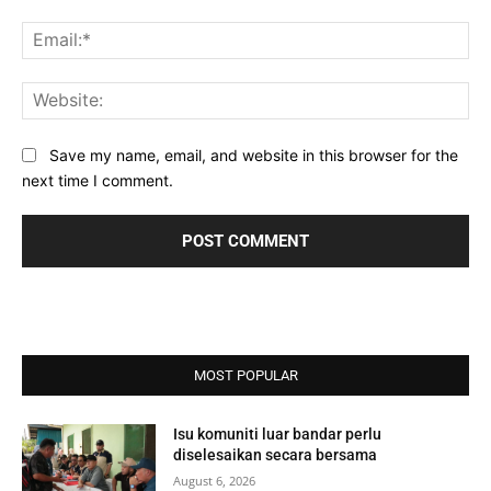
Ema
Web
Save my name, email, and website in this browser for the
next time I comment.
MOST POPULAR
Isu komuniti luar bandar perlu
diselesaikan secara bersama
August 6, 2026