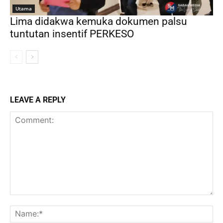
Utama
Lima didakwa kemuka dokumen palsu
tuntutan insentif PERKESO
LEAVE A REPLY
Comment:
Na