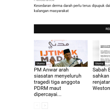
Previous article
Kesedaran derma darah perlu terus dipupuk d
kalangan masyarakat
RE
Utama
Utama
PM Anwar arah
Sabah E
siasatan menyeluruh
sahkan
tragedi tiga anggota
renjatan
PDRM maut
Weston,
dipercayai...