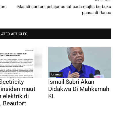
Next article
alam
Masidi santuni pelajar asnaf pada majlis berbuka
puasa di Ranau
LATED ARTICLES
Utama
lectricity
Ismail Sabri Akan
 insiden maut
Didakwa Di Mahkamah
 elektrik di
KL
 Beaufort