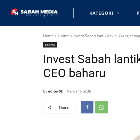
KATEGORI
P
Home
Utama
Invest Sabah lantik Kevin Ukang seba
Utama
Invest Sabah lant
CEO baharu
By
editor02
March 16, 2026
Share