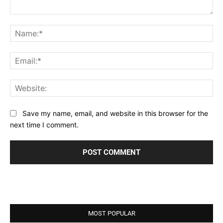
Comment:
Na
Ema
Web
Save my name, email, and website in this browser for the
next time I comment.
MOST POPULAR