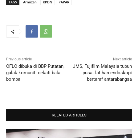
TAGS
Armizan
KPDN
PAPAR
Previous article
Next article
CFLC dibuka di BBP Putatan,
UMS, Fujifilm Malaysia tubuh
galak komuniti dekati balai
pusat latihan endoskopi
bomba
bertaraf antarabangsa
RELATED ARTICLES