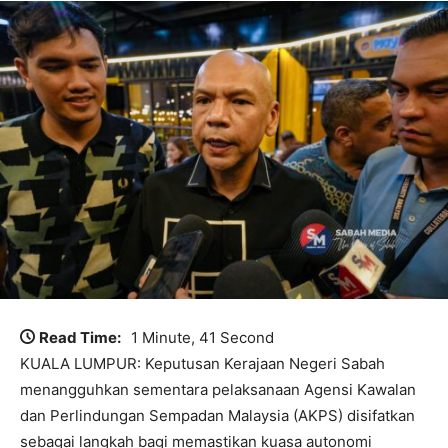
Read Time:
1 Minute, 41 Second
KUALA LUMPUR: Keputusan Kerajaan Negeri Sabah
menangguhkan sementara pelaksanaan Agensi Kawalan
dan Perlindungan Sempadan Malaysia (AKPS) disifatkan
sebagai langkah bagi memastikan kuasa autonomi