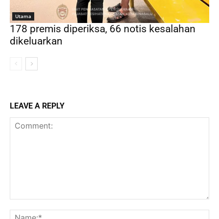
Utama
178 premis diperiksa, 66 notis kesalahan
dikeluarkan
LEAVE A REPLY
Comment:
Na