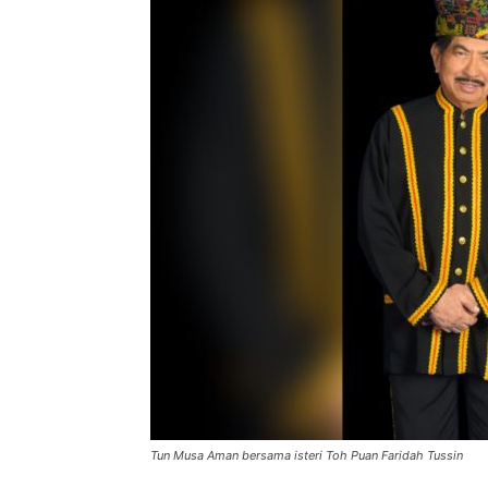
Tun Musa Aman bersama isteri Toh Puan Faridah Tussin