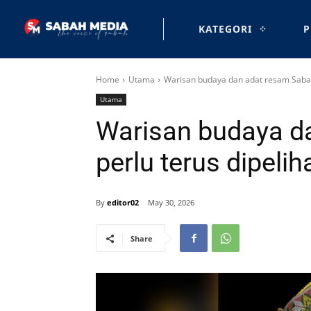
KATEGORI
P
Home
Utama
Warisan budaya dan adat resam Sabah
Utama
Warisan budaya d
perlu terus dipelih
By
editor02
May 30, 2026
Share