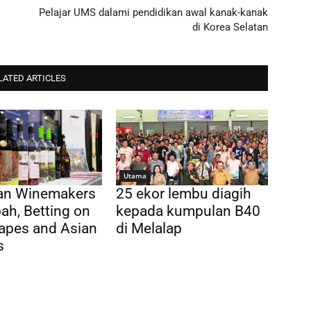
Pelajar UMS dalami pendidikan awal kanak-kanak
di Korea Selatan
LATED ARTICLES
Utama
ian Winemakers
25 ekor lembu diagih
ah, Betting on
kepada kumpulan B40
apes and Asian
di Melalap
s